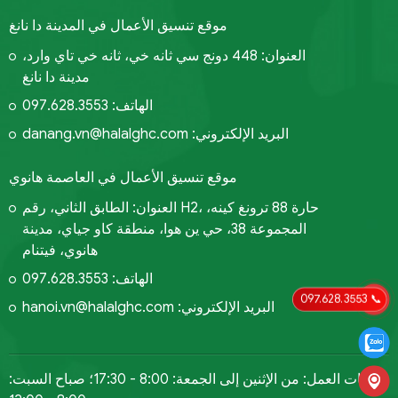
موقع تنسيق الأعمال في المدينة دا نانغ
العنوان: 448 دونج سي ثانه خي، ثانه خي تاي وارد،
مدينة دا نانغ
الهاتف: 097.628.3553
danang.vn@halalghc.com :البريد الإلكتروني
موقع تنسيق الأعمال في العاصمة هانوي
العنوان: الطابق الثاني، رقم H2، حارة 88 ترونغ كينه،
المجموعة 38، حي ين هوا، منطقة كاو جياي، مدينة
هانوي، فيتنام
الهاتف: 097.628.3553
097.628.3553 📞
hanoi.vn@halalghc.com :البريد الإلكتروني
ساعات العمل: من الإثنين إلى الجمعة: 8:00 - 17:30؛ صباح السبت: